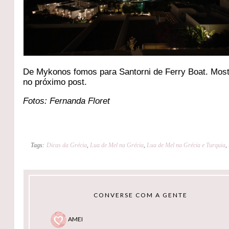
De Mykonos fomos para Santorni de Ferry Boat. Most
no próximo post.
Fotos: Fernanda Floret
Tags:
Dicas da Grécia
,
Lua de Mel na Grécia
,
Lua de Mel na Grécia e Turquia
,
CONVERSE COM A GENTE
AMEI