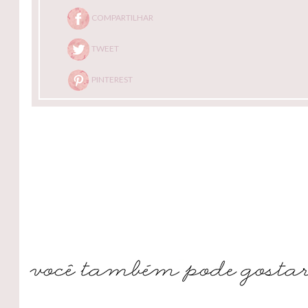
COMPARTILHAR
TWEET
PINTEREST