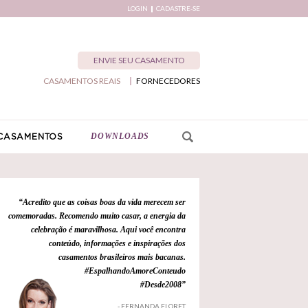
LOGIN
CADASTRE-SE
ENVIE SEU CASAMENTO
CASAMENTOS REAIS
FORNECEDORES
DOWNLOADS
CASAMENTOS
“Acredito que as coisas boas da vida merecem ser
comemoradas. Recomendo muito casar, a energia da
celebração é maravilhosa. Aqui você encontra
conteúdo, informações e inspirações dos
casamentos brasileiros mais bacanas.
#EspalhandoAmoreConteudo
#Desde2008”
- FERNANDA FLORET