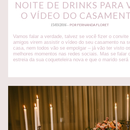
NOITE DE DRINKS PARA 
O VÍDEO DO CASAMEN
POR FERNANDA FLORET
15/03/2016 -
Vamos falar a verdade, talvez se você fizer o convite
amigos virem assistir o vídeo do seu casamento na s
casa, nem todos vão se empolgar – já vão ter visto o
melhores momentos nas redes sociais. Mas se falar 
estreia da sua coqueteleira nova e que o marido será