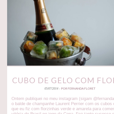
CUBO DE GELO COM FLO
POR FERNANDA FLORET
05/07/2014 -
Ontem publiquei no meu instagram (sigam @fernandaf
o balde de champanhe Laurent Perrier com os cubos 
que eu fiz com florzinhas verde e amarela para come
vitória do Brasil no jogo da Copa. Fez tanto sucesso 