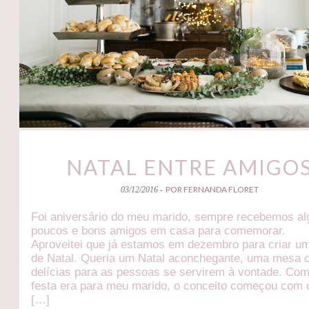
NATAL ENTRE AMIGO
POR FERNANDA FLORET
03/12/2016 -
Foi aniversário do meu marido, sempre recebemos a
poucos e bons amigos em casa para comemorar.
Aproveitei que já estamos em dezembro para criar u
de Natal. Queria um Natal aconchegante, uma mesa 
delícias para as pessoas se servirem à vontade. Co
festa era para meu marido, o conceito começou com 
[…]