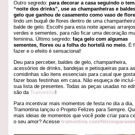
Outro segredo:
para decorar a casa seguindo o tem
“noite dos drinks”, use as champanheiras e balde
gelo que ganhou de casamento como vaso de flore
lindo um buquê de flores dentro de uma champanheir
balde de gelo. Escolhi para esta noite apenas arranjo
verdes e sementes, para não ficar uma decoração mu
feminina. Último segredo:
faça gelo com algumas
sementes, flores ou a folha do hortelã no meio.
É f
fazer e o efeito é sensacional!
Deu para perceber, baldes de gelo, champanheira,
acessórios de drinks, bandejas e petisqueiras para a
comidinhas são itens essenciais para casal que gost
fazer boas festinhas em casa. Não esqueça de incluí-
sua lista de presentes. Todas as peças usadas no edit
são da
Tramontina
!
Para incentivar mais momentos de festa no dia a dia,
Tramontina lançou o Projeto Felizes para Sempre. Qu
mais ideias de momentos que você pode criar para ce
o seu amor? Acesse
tramontina.com/felizesparase