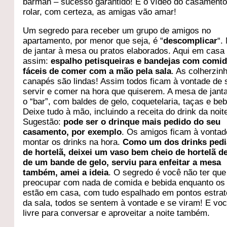
barman – sucesso garantido! E o vídeo do casament
rolar, com certeza, as amigas vão amar!
Um segredo para receber um grupo de amigos no
apartamento, por menor que seja, é “
descomplicar
“.
de jantar à mesa ou pratos elaborados. Aqui em casa
assim:
espalho petisqueiras e bandejas com comi
fáceis de comer com a mão pela sala
. As colherzin
canapés são lindas! Assim todos ficam à vontade de 
servir e comer na hora que quiserem. A mesa de janta
o “bar”, com baldes de gelo, coquetelaria, taças e beb
Deixe tudo à mão, incluindo a receita do drink da noit
Sugestão:
pode ser o drinque mais pedido do seu
casamento, por exemplo
. Os amigos ficam à vontad
montar os drinks na hora.
Como um dos drinks pedi
de hortelã, deixei um vaso bem cheio de hortelã d
de um bande de gelo, serviu para enfeitar a mesa
também, amei a ideia
. O segredo é você não ter que
preocupar com nada de comida e bebida enquanto os
estão em casa, com tudo espalhado em pontos estrat
da sala, todos se sentem à vontade e se viram! E voc
livre para conversar e aproveitar a noite também.