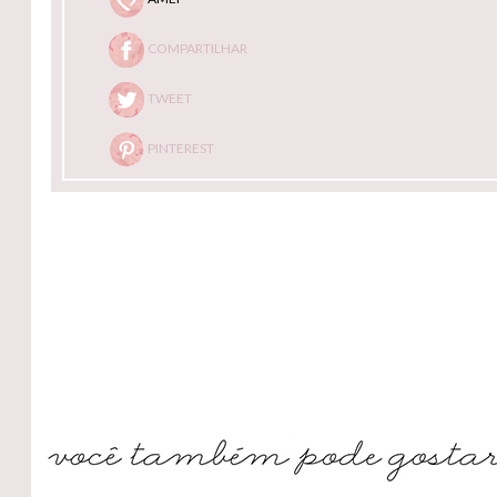
COMPARTILHAR
TWEET
PINTEREST