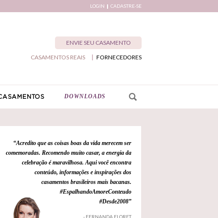
LOGIN
CADASTRE-SE
ENVIE SEU CASAMENTO
CASAMENTOS REAIS
FORNECEDORES
DOWNLOADS
CASAMENTOS
“Acredito que as coisas boas da vida merecem ser
comemoradas. Recomendo muito casar, a energia da
celebração é maravilhosa. Aqui você encontra
conteúdo, informações e inspirações dos
casamentos brasileiros mais bacanas.
#EspalhandoAmoreConteudo
#Desde2008”
- FERNANDA FLORET