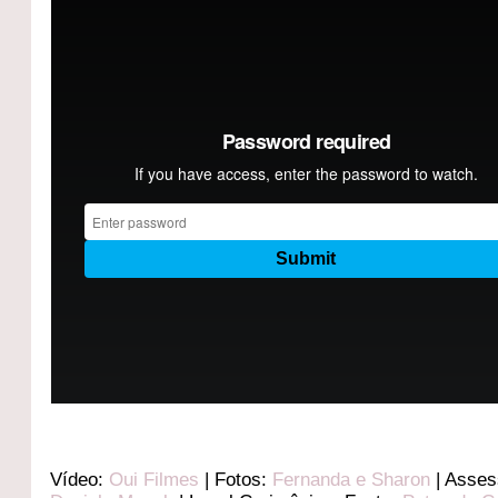
Vídeo:
Oui Filmes
| Fotos:
Fernanda e Sharon
| Asses