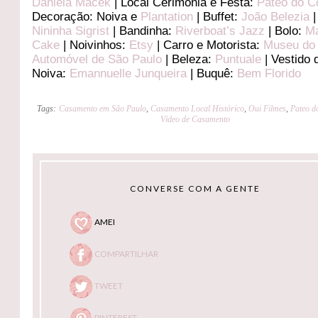
Daniela Macek
| Local Cerimônia e Festa:
Pateo do Co
Decoração: Noiva e
Plantation
| Buffet:
João Belezia
|
Nininha Sigrist
| Bandinha:
Riverboat’s Jazz
| Bolo:
Ma
Cake
| Noivinhos:
Etsy
| Carro e Motorista:
Museu do
Automóvel de São Paulo
| Beleza:
Puntuale
| Vestido 
Noiva:
Emannuelle Junqueira
| Buquê:
Bem Florido
Tags:
Casamento em São Paulo
,
Casamento Local Histórico
,
Oui Filmes
,
Pateo d
Vídeo de Casamento
CONVERSE COM A GENTE
AMEI
COMPARTILHAR
TWEET
PINTEREST