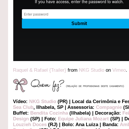
Raquel & Rafael {Trailer}
from
NKG Studio
on
Vimeo
.
Vídeo:
NKG Studio
(PR) | Local da Cerimônia e Fe
Sea Club
, Ilhabela, SP | Assessoria:
Compagnie
(SP
Buffet:
Bendita Cozinha
(Ilhabela) | Decoração:
Fe
Design
(SP) | Foto:
Equipe Juliana Mozart
(SP) | D
Louzieh Doces
(RJ) | Bolo: Ana Luiza | Banda:
Am