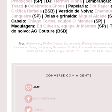
Produções
(SP) | DJ:
Hermes Pinna
| Lembranças
Tosati
e
Celebration Shoes
| Papelaria:
Dot Paper
Gráfica Rafaela
(BSB) | Vestido de Noiva:
Emannue
Junqueira
(SP) | Joias e grinalda:
Miguel Alcade
(S
Cabelo:
Thiago Fortes, equipe Jr Mendes
(SP) |
Maquiagem:
Ed Oliveira, equipe Jr Mendes
(SP) | 
do noivo: AG Couture (BSB)
Tags:
Ambervision
,
Bendita Cozinha
,
Casamento na Ilhabela
,
Casamento na 
Celebration Shoes
,
Compagnie
,
Destination Wedding
,
Emannuelle Junqueira
,
Fei
Junior Mendes
,
Louzieh
,
Miguel Alcade
,
NKG Filmes
,
Sea Club
,
Votos
CONVERSE COM A GENTE
AMEI
COMPARTILHAR
TWEET