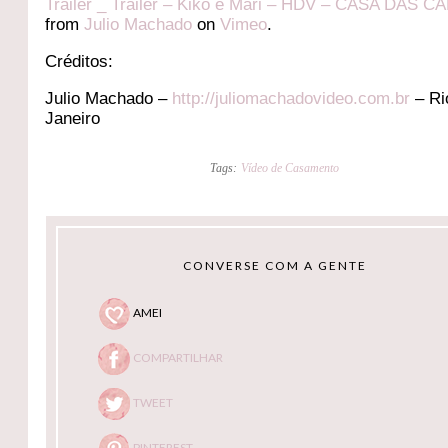
Trailer _ Trailer – Kiko e Mari – HDV – CASA DAS 
from
Julio Machado
on
Vimeo
.
Créditos:
Julio Machado –
http://juliomachadovideo.com.br
– Ri
Janeiro
Tags:
Vídeo de Casamento
CONVERSE COM A GENTE
AMEI
COMPARTILHAR
TWEET
PINTEREST