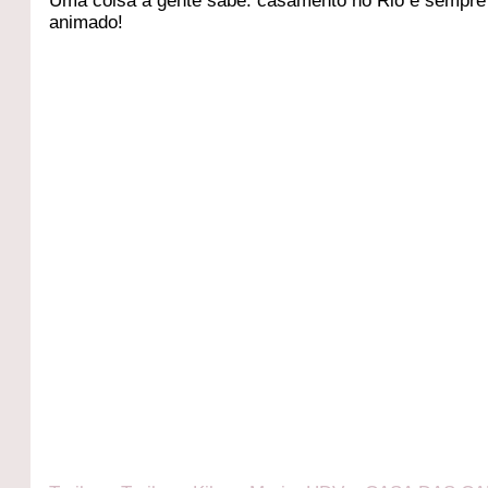
Uma coisa a gente sabe: casamento no Rio é sempre
animado!