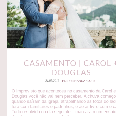
CASAMENTO | CAROL 
DOUGLAS
POR FERNANDA FLORET
21/05/2019 -
O imprevisto que aconteceu no casamento da Carol e
Douglas você não vai nem perceber. A chuva começou
quando saíram da igreja, atrapalhando as fotos do la
fora com familiares e padrinhos, e ao ar livre com o c
Tudo resolvido no dia seguinte – marcaram um ensaio