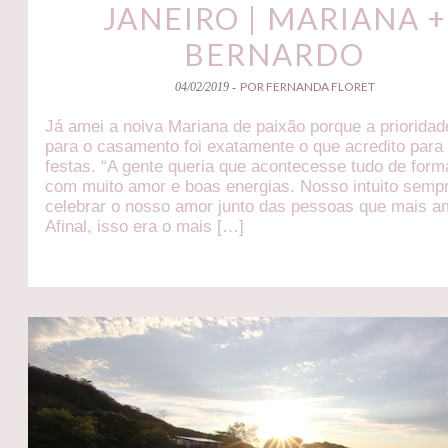
JANEIRO | MARIANA +
BERNARDO
POR FERNANDA FLORET
04/02/2019 -
Já amei a noiva Mariana de paixão porque a prioridad
para o casamento foi exatamente o que acredito para
festas. “A gente queria que acontecesse tudo de form
com muito amor e boas energias. Nosso intuito sempr
celebrar o nosso amor junto das pessoas que mais 
Afinal, isso era o mais […]