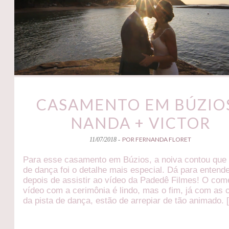
CASAMENTO EM BÚZIOS
NANDA + VICTOR
POR FERNANDA FLORET
11/07/2018 -
Para esse casamento em Búzios, a noiva contou que 
de dança foi o detalhe mais especial. Dá para entende
depois de assistir ao vídeo da Padedê Filmes! O co
vídeo com a cerimônia é lindo, mas o fim, já com as 
da pista de dança, estão de arrepiar de tão animado. 