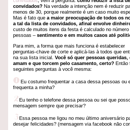
convidados
, vem a pergunta:
como reduzir a lista d
convidados?
Na verdade a intenção nem é reduzir p
menos de 30, porque realmente é um caso muito espe
Mas é fato que
a maior preocupação de todos os no
a tal da lista de convidados, afinal envolve dinheir
custo de muitos itens da festa é calculado no número
pessoas –
sentimento e em muitos casos até polit
Para mim, a forma que mais funciona é estabelecer
perguntas-chave de corte e aplicá-las à todos que en
na sua lista inicial.
Você só quer pessoas queridas, 
amam e que torcem pelo casamento, certo?
Então 
seguintes perguntas à você mesma:
Eu costumo frequentar a casa dessa pessoas ou 
frequenta a minha?
Eu tenho o telefone dessa pessoa ou sei que posso
mensagem sempre que precisar?
Essa pessoa me ligou no meu último aniversário p
desejar felicidades? (mensagem via facebook não con