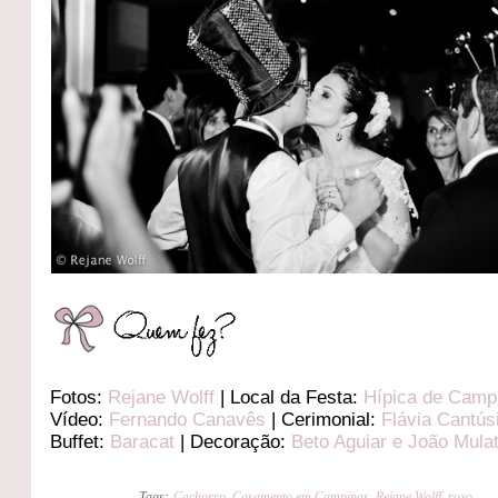
Fotos:
Rejane Wolff
| Local da Festa:
Hípica de Camp
Vídeo:
Fernando Canavês
| Cerimonial:
Flávia Cantús
Buffet:
Baracat
| Decoração:
Beto Aguiar e João Mula
Tags:
Cachorro
,
Casamento em Campinas
,
Rejane Wolff
,
roxo