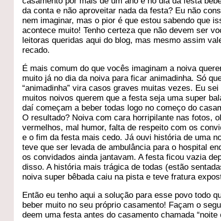
casamento por mais de um ano e no dia da festa beb
da conta e não aproveitar nada da festa? Eu não cons
nem imaginar, mas o pior é que estou sabendo que is
acontece muito! Tenho certeza que não devem ser vo
leitoras queridas aqui do blog, mas mesmo assim val
recado.
É mais comum do que vocês imaginam a noiva quere
muito já no dia da noiva para ficar animadinha. Só qu
“animadinha” vira casos graves muitas vezes. Eu sei
muitos noivos querem que a festa seja uma super bal
daí começam a beber todas logo no começo do casa
O resultado? Noiva com cara horripilante nas fotos, o
vermelhos, mal humor, falta de respeito com os conv
e o fim da festa mais cedo. Já ouvi história de uma n
teve que ser levada de ambulância para o hospital en
os convidados ainda jantavam. A festa ficou vazia de
disso. A história mais trágica de todas (estão sentada
noiva super bêbada caiu na pista e teve fratura expos
Então eu tenho aqui a solução para esse povo todo q
beber muito no seu próprio casamento! Façam o segu
deem uma festa antes do casamento chamada “noite