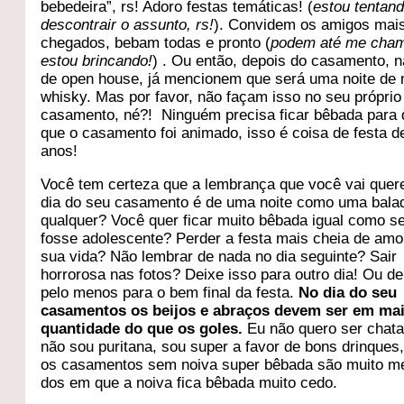
bebedeira”, rs! Adoro festas temáticas! (
estou tentan
descontrair o assunto, rs!
). Convidem os amigos mai
chegados, bebam todas e pronto (
podem até me chama
estou brincando!
) . Ou então, depois do casamento, n
de open house, já mencionem que será uma noite de 
whisky. Mas por favor, não façam isso no seu próprio
casamento, né?! Ninguém precisa ficar bêbada para 
que o casamento foi animado, isso é coisa de festa d
anos!
Você tem certeza que a lembrança que você vai quer
dia do seu casamento é de uma noite como uma bala
qualquer? Você quer ficar muito bêbada igual como s
fosse adolescente? Perder a festa mais cheia de amo
sua vida? Não lembrar de nada no dia seguinte? Sair
horrorosa nas fotos? Deixe isso para outro dia! Ou de
pelo menos para o bem final da festa.
No dia do seu
casamentos os beijos e abraços devem ser em ma
quantidade do que os goles.
Eu não quero ser chata
não sou puritana, sou super a favor de bons drinques
os casamentos sem noiva super bêbada são muito m
dos em que a noiva fica bêbada muito cedo.