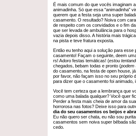
É mais comum do que vocês imaginam a noi
animadinha. Só que essa “animadinha” vi
querem que a festa seja uma super balad
casamento. O resultado? Noiva com cara h
de respeito com os convidados e o fim da 
que ser levada de ambulância para o hosp
vazia depois disso. A história mais trágic
na pista e teve fratura exposta.
Então eu tenho aqui a solução para esse 
casamento! Façam o seguinte, deem uma 
rs! Adoro festas temáticas! (
estou tentand
chegados, bebam todas e pronto (
podem a
do casamento, na festa de open house, j
por favor, não façam isso no seu próprio
para dizer que o casamento foi animado, i
Você tem certeza que a lembrança que vo
como uma balada qualquer? Você quer fic
Perder a festa mais cheia de amor da sua
horrorosa nas fotos? Deixe isso para outr
dia do seu casamentos os beijos e abr
Eu não quero ser chata, eu não sou purit
casamentos sem noiva super bêbada são 
cedo.