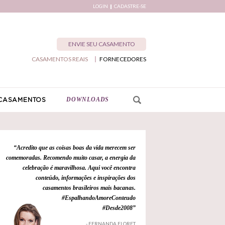
LOGIN
CADASTRE-SE
ENVIE SEU CASAMENTO
CASAMENTOS REAIS
FORNECEDORES
DOWNLOADS
CASAMENTOS
“Acredito que as coisas boas da vida merecem ser
comemoradas. Recomendo muito casar, a energia da
celebração é maravilhosa. Aqui você encontra
conteúdo, informações e inspirações dos
casamentos brasileiros mais bacanas.
#EspalhandoAmoreConteudo
#Desde2008”
- FERNANDA FLORET