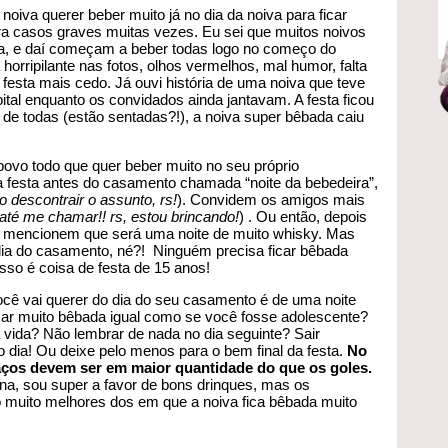
va querer beber muito já no dia da noiva para ficar
ra casos graves muitas vezes. Eu sei que muitos noivos
a, e daí começam a beber todas logo no começo do
orripilante nas fotos, olhos vermelhos, mal humor, falta
festa mais cedo. Já ouvi história de uma noiva que teve
ital enquanto os convidados ainda jantavam. A festa ficou
a de todas (estão sentadas?!), a noiva super bêbada caiu
povo todo que quer beber muito no seu próprio
festa antes do casamento chamada “noite da bebedeira”,
o descontrair o assunto, rs!
). Convidem os amigos mais
té me chamar!! rs, estou brincando!
) . Ou então, depois
á mencionem que será uma noite de muito whisky. Mas
 dia do casamento, né?! Ninguém precisa ficar bêbada
sso é coisa de festa de 15 anos!
cê vai querer do dia do seu casamento é de uma noite
ar muito bêbada igual como se você fosse adolescente?
 vida? Não lembrar de nada no dia seguinte? Sair
o dia! Ou deixe pelo menos para o bem final da festa.
No
aços devem ser em maior quantidade do que os goles.
ana, sou super a favor de bons drinques, mas os
muito melhores dos em que a noiva fica bêbada muito