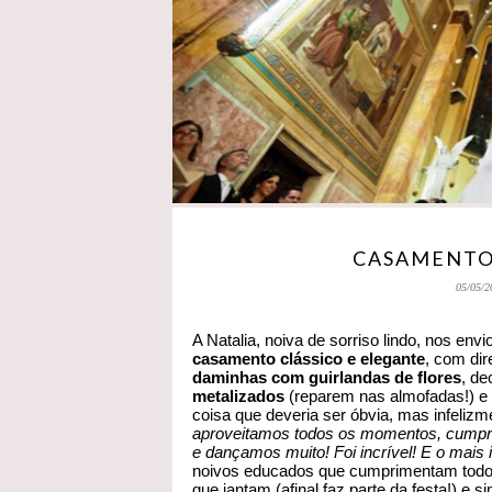
CASAMENTO 
05/05/2
A Natalia, noiva de sorriso lindo, nos en
casamento clássico e elegante
, com dir
daminhas com guirlandas de flores
, d
metalizados
(reparem nas almofadas!) e 
coisa que deveria ser óbvia, mas infeliz
aproveitamos todos os momentos, cumpr
e dançamos muito! Foi incrível! E o mais 
noivos educados que cumprimentam todos 
que jantam (afinal faz parte da festa!) 