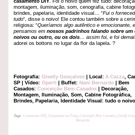
casamento DIY
. Foi o noivo quem fez tudo: decoraçã
montagem, iluminação, som, cenografia, cabine fotogr
brindes, papelaria, identidade visual… “
Fui o fornece
tudo
“, disse o noivo! Ele contou também sobre a ceri
religiosa: “
Queríamos algo autêntico e emocionante, 
pensamos em
nossos padrinhos falando sobre um
noivos ou outro, ou os dois
… assim foi, e foi demai
adorei os bottons no lugar da flor da lapela. ?
Fotografia:
Giselly Gonçalves
| Local:
A Cazza
, Ca
SP | Vídeo:
Operti
| Buffet:
Nani Bernardo
| Bem
Casados:
Conceição Bem Casados
| Decoração,
Montagem, Iluminação, Som, Cabine Fotográfica,
Brindes, Papelaria, Identidade Visual: tudo o noivo
Tags:
Casamento DIY
,
Casamento na Praia
,
Conceição Bem Casados
,
Giselly Gon
Bernardo