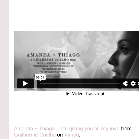
Amanda + Thiago – I’m giving you all my love
from
Guilherme Coelho
on
Vimeo
.