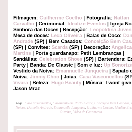
Filmagem:
Guilherme Coelho
| Fotografia:
Nattan
Carvalho
| Cerimonial:
Idealize Eventos
| Igreja N
Senhora das Doces | Recepção:
Leopoldina Juven
Mesa de doces:
Leda Oliveira
| Balas de Coco:
Dan
Andrade
(SP) | Bem Casados:
Conceição Bem Cas
(SP) | Convites:
Scards
(SP) | Decoração:
Angelica
Martins
| Porta guardanapo: Petit Lembranças |
Sandálias:
Celebration Shoes
(SP) | Bartenders: E
Party | Banda: De Classic | Som e luz:
Up Sonoriz
Vestido da Noiva:
Emannuelle Junqueira
| Sapato 
Noiva:
Jimmy Choo
| Joias:
Casa Vasconcellos
(SP
Vivara
| Beleza:
Hugo Beauty
| Música: I wont give
Jason Mraz
Tags:
Casa Vasconcellos
,
Casamento em Porto Alegre
,
Conceição Bem Casados
,
Noivos
,
Danielle Andrade
,
Emannuelle Junqueira
,
Guilherme Coelho
,
Idealize Eve
Oliveira
,
Vídeo de Casamento