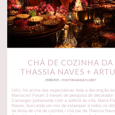
CHÁ DE COZINHA DA
THASSIA NAVES + ART
POR FERNANDA FLORET
19/08/2019 -
UAU, foi acima das expectativas toda a decoração est
Marrocos! Foram 3 meses de pesquisa do decorador 
Camargos juntamente com a anfitriã do chá, Maria Pa
Naves, buscando um mix de estampas e todos os det
da festa de chá de cozinha / chá bar da Thassia Nav