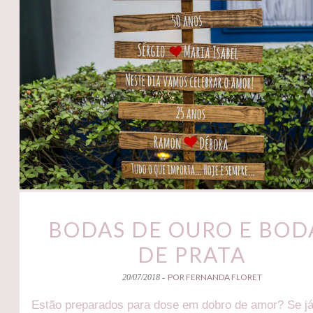
BODAS DE OURO E BOD
DE PRATA
POR FERNANDA FLORET
20/07/2018 -
Estão preparados para dose em dobro de amor? Se j