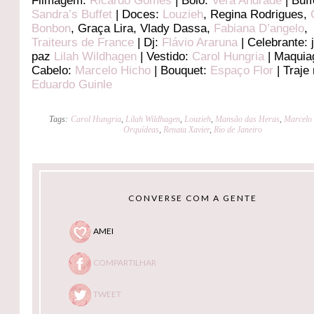
Filmagem:
Ricardo Gomes
| Bolo:
Vera Andrade
| Buff
Sandra’s Buffet
| Doces:
Louzieh
, Regina Rodrigues,
Bonbon
, Graça Lira, Vlady Dassa,
Fabiana D’angelo
,
Traiteurs de France
| Dj:
Flávio Araruna
| Celebrante: 
paz
Lilah Wildhagen
| Vestido:
Carol Hungria
| Maquia
Cabelo:
Marcelo Hicho
| Bouquet:
Espaço Flor
| Traje
Eduardo Guinle
Tags:
Carol Hungria
,
Lilah Wildhagen
,
Louzieh
,
Mansão das Heras
,
Marcelo
Orquídeas
,
Renata Xavier
,
Rio de Janeiro
CONVERSE COM A GENTE
AMEI
COMPARTILHAR
TWEET