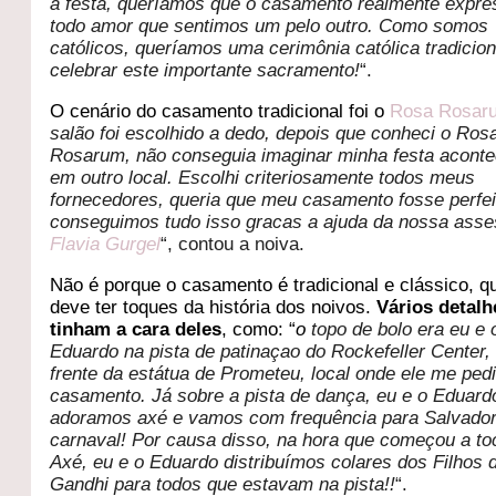
a festa, queríamos que o casamento realmente expr
todo amor que sentimos um pelo outro. Como somos
católicos, queríamos uma cerimônia católica tradicion
celebrar este importante sacramento!
“.
O cenário do casamento tradicional foi o
Rosa Rosar
salão foi escolhido a dedo, depois que conheci o Ros
Rosarum, não conseguia imaginar minha festa acont
em outro local. Escolhi criteriosamente todos meus
fornecedores, queria que meu casamento fosse perfei
conseguimos tudo isso gracas a ajuda da nossa ass
Flavia Gurgel
“, contou a noiva.
Não é porque o casamento é tradicional e clássico, q
deve ter toques da história dos noivos.
Vários detalh
tinham a cara deles
, como: “
o
topo de bolo era eu e 
Eduardo na pista de patinaçao do Rockefeller Center,
frente da estátua de Prometeu, local onde ele me ped
casamento. Já sobre a pista de dança,
eu e o Eduard
adoramos axé e vamos com frequência para Salvador
carnaval! Por causa disso, na hora que começou a to
Axé, eu e o Eduardo distribuímos colares dos Filhos 
Gandhi para todos que estavam na pista!!
“.