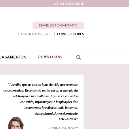
LOGIN
CADASTRE-SE
ENVIE SEU CASAMENTO
CASAMENTOS REAIS
FORNECEDORES
DOWNLOADS
CASAMENTOS
“Acredito que as coisas boas da vida merecem ser
comemoradas. Recomendo muito casar, a energia da
celebração é maravilhosa. Aqui você encontra
conteúdo, informações e inspirações dos
casamentos brasileiros mais bacanas.
#EspalhandoAmoreConteudo
#Desde2008”
- FERNANDA FLORET