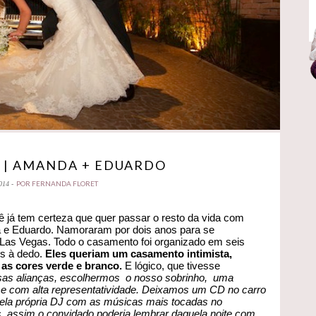
 | AMANDA + EDUARDO
POR FERNANDA FLORET
014 -
á tem certeza que quer passar o resto da vida com
 e Eduardo. Namoraram por dois anos para se
Las Vegas. Todo o casamento foi organizado em seis
s à dedo.
Eles queriam um casamento intimista,
 as cores verde e branco.
E lógico, que tivesse
sas alianças, escolhermos o nosso sobrinho, uma
e com alta representatividade. Deixamos um CD no carro
ela própria DJ com as músicas mais tocadas no
 assim o convidado poderia lembrar daquela noite com