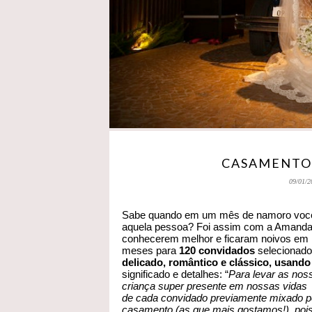
CASAMENTO
09/01/2
Sabe quando em um mês de namoro você j
aquela pessoa? Foi assim com a Amanda
conhecerem melhor e ficaram noivos em 
meses para
120 convidados
selecionado
delicado, romântico e clássico, usando
significado e detalhes: “
Para levar as nos
criança super presente em nossas vidas 
de cada convidado previamente mixado p
casamento (as que mais gostamos!), pois