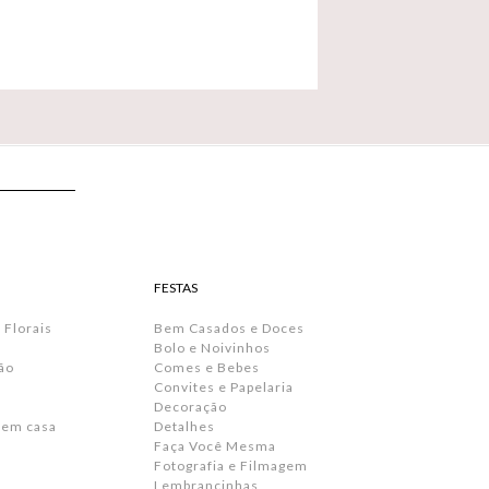
FESTAS
 Florais
Bem Casados e Doces
Bolo e Noivinhos
ão
Comes e Bebes
Convites e Papelaria
s
Decoração
 em casa
Detalhes
Faça Você Mesma
Fotografia e Filmagem
Lembrancinhas