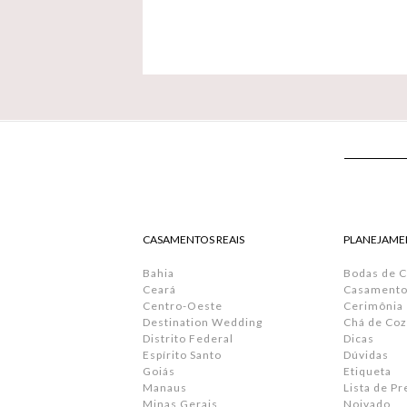
CASAMENTOS REAIS
PLANEJAME
Bahia
Bodas de 
Ceará
Casamento 
Centro-Oeste
Cerimônia
Destination Wedding
Chá de Coz
Distrito Federal
Dicas
Espírito Santo
Dúvidas
Goiás
Etiqueta
Manaus
Lista de P
Minas Gerais
Noivado