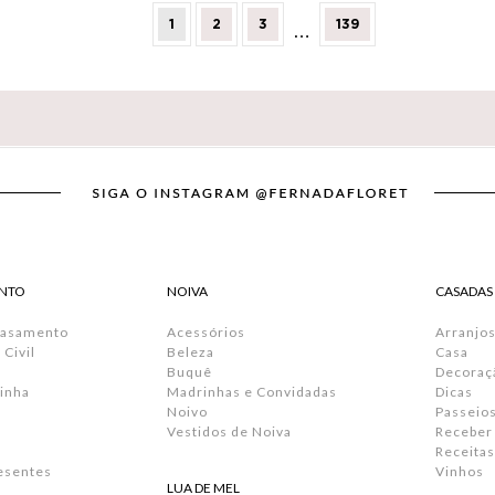
1
2
3
139
…
NTO
NOIVA
CASADAS
Casamento
Acessórios
Arranjos
Civil
Beleza
Casa
Buquê
Decoraç
inha
Madrinhas e Convidadas
Dicas
Noivo
Passeio
Vestidos de Noiva
Receber
Receitas
resentes
Vinhos
LUA DE MEL